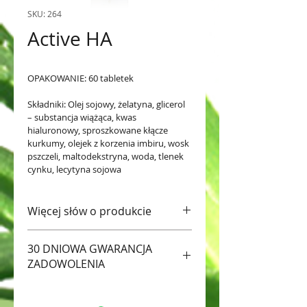
SKU: 264
Active HA
OPAKOWANIE: 60 tabletek
Składniki: Olej sojowy, żelatyna, glicerol 
– substancja wiążąca, kwas 
hialuronowy, sproszkowane kłącze 
kurkumy, olejek z korzenia imbiru, wosk 
pszczeli, maltodekstryna, woda, tlenek 
cynku, lecytyna sojowa
Więcej słów o produkcie
Należy do najskuteczniejszych  
30 DNIOWA GWARANCJA
suplementów odżywczych 
ZADOWOLENIA
nawilżających stawy i skórę od 
wewnątrz. Zawiera   kwas  
Wypróbuj produkty, a jak nie 
hialuronowy,  kurkumę,  imbir. 
będziesz zadowolony z rezultatów 