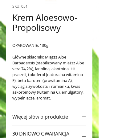
SKU: 051
Krem Aloesowo-
Propolisowy
OPAKOWANIE: 130g
Główne składniki: Miąższ Aloe 
Barbadensis (stabilizowany miąższ Aloe 
vera 74,2%), lanolina, alantoina, kit 
pszczeli, tokoferol (naturalna witamina 
E), beta-karoten (prowitamina A), 
wyciąg z żywokostu i rumianku, kwas 
askorbinowy (witamina C), emulgatory, 
wypełniacze, aromat.
Więcej słów o produkcie
Krem Aloesowo-Propolisowy, 
30 DNIOWO GWARANCJA
który doskonale nawilża i odżywia 