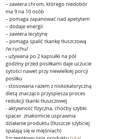
– zawiera chrom, którego niedobór 
ma 9 na 10 osób
– pomaga zapanować nad apetytem
– dodaje energii
– zawiera lecytynę
– pomaga spalić tkankę tłuszczową 
/w ruchu/
- 
używana po 2 kapsułki na pół 
godziny przed posiłkami daje uczucie 
sytości nawet przy niewielkiej porcji 
posiłku
- stosowana razem z niskokaloryczną 
dietą znacząco przyspiesza proces 
redukcji tkanki tłuszczowej
- aktywność fizyczna, choćby szybki 
spacer  znakomicie usprawnia 
działanie produktu (tłuszcze szybciej 
spalają się w mięśniach)
Szczegółowy opis produktu 
tutaj