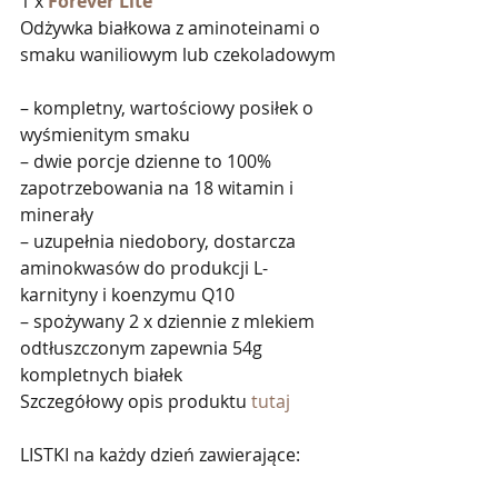
1 x 
Forever Lite
Odżywka białkowa z aminoteinami o 
smaku waniliowym lub czekoladowym
– kompletny, wartościowy posiłek o 
wyśmienitym smaku
– dwie porcje dzienne to 100% 
zapotrzebowania na 18 witamin i 
minerały
– uzupełnia niedobory, dostarcza 
aminokwasów do produkcji L-
karnityny i koenzymu Q10
– spożywany 2 x dziennie z mlekiem 
odtłuszczonym zapewnia 54g 
kompletnych białek 
Szczegółowy opis produktu 
tutaj
LISTKI na każdy dzień zawierające: