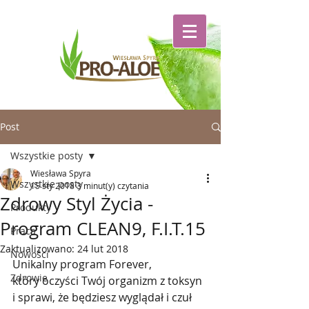
Post
Wszystkie posty
Wiesława Spyra
Wszystkie posty
15 sty 2018
3 minut(y) czytania
Zdrowy Styl Życia -
Produkty
Program CLEAN9, F.I.T.15
Praca
Zaktualizowano:
24 lut 2018
Nowości
Unikalny program Forever, 
Zdrowie
który oczyści Twój organizm z toksyn 
i sprawi, że będziesz wyglądał i czuł 